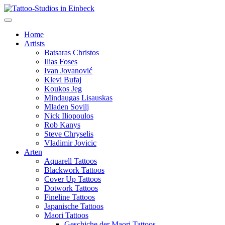
Home
Artists
Batsaras Christos
Ilias Foses
Ivan Jovanović
Klevi Bufaj
Koukos Jeg
Mindaugas Lisauskas
Mladen Sovilj
Nick Iliopoulos
Rob Kanys
Steve Chryselis
Vladimir Jovicic
Arten
Aquarell Tattoos
Blackwork Tattoos
Cover Up Tattoos
Dotwork Tattoos
Fineline Tattoos
Japanische Tattoos
Maori Tattoos
Geschiche der Maori Tattoos