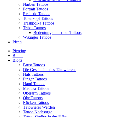
Narben Tattoos
Portrait Tattoos
Realistic Tattoos
Totenkopf Tattoos
Trashpolka Tattoos
Tribal Tattoos
Bedeutung der Tribal Tattoos
Wikinger Tattoos
Ideen
Piercing
Bilder
Blogs
Brust Tattoos
Die Geschichte des Tätowierens
Hals Tattoos
Finger Tattoos
Hand Tattoos
Medusa Tattoos
Oberarm Tattoos
Ohr Tattoos
Rücken Tattoos
Tätowierer Werden
Tattoo Nachsorge
Tattoo Studios in der Nähe