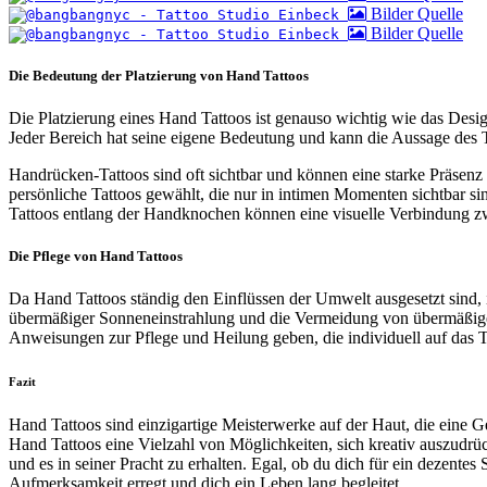
Bilder Quelle
Bilder Quelle
Die Bedeutung der Platzierung von Hand Tattoos
Die Platzierung eines Hand Tattoos ist genauso wichtig wie das Des
Jeder Bereich hat seine eigene Bedeutung und kann die Aussage des T
Handrücken-Tattoos sind oft sichtbar und können eine starke Präsenz 
persönliche Tattoos gewählt, die nur in intimen Momenten sichtbar si
Tattoos entlang der Handknochen können eine visuelle Verbindung z
Die Pflege von Hand Tattoos
Da Hand Tattoos ständig den Einflüssen der Umwelt ausgesetzt sind, 
übermäßiger Sonneneinstrahlung und die Vermeidung von übermäßiger
Anweisungen zur Pflege und Heilung geben, die individuell auf das T
Fazit
Hand Tattoos sind einzigartige Meisterwerke auf der Haut, die eine 
Hand Tattoos eine Vielzahl von Möglichkeiten, sich kreativ auszudr
und es in seiner Pracht zu erhalten. Egal, ob du dich für ein dezente
Aufmerksamkeit erregt und dich ein Leben lang begleitet.