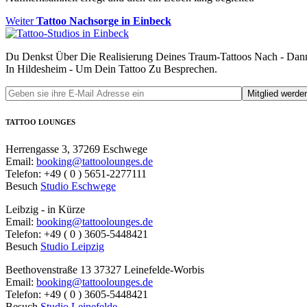
Beitragsnavigation
Nächster
Weiter
Tattoo Nachsorge in Einbeck
Beitrag:
Du Denkst Über Die Realisierung Deines Traum-Tattoos Nach - Dan
In Hildesheim - Um Dein Tattoo Zu Besprechen.
TATTOO LOUNGES
Herrengasse 3, 37269 Eschwege
Email:
booking@tattoolounges.de
Telefon: +49 ( 0 ) 5651-2277111
Besuch
Studio Eschwege
Leibzig - in Kürze
Email:
booking@tattoolounges.de
Telefon: +49 ( 0 ) 3605-5448421
Besuch
Studio Leipzig
Beethovenstraße 13 37327 Leinefelde-Worbis
Email:
booking@tattoolounges.de
Telefon: +49 ( 0 ) 3605-5448421
Besuch
Studio Leinefelde