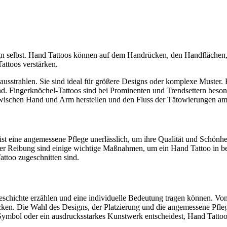
ign selbst. Hand Tattoos können auf dem Handrücken, den Handflächen
attoos verstärken.
ausstrahlen. Sie sind ideal für größere Designs oder komplexe Muster.
nd. Fingerknöchel-Tattoos sind bei Prominenten und Trendsettern beson
wischen Hand und Arm herstellen und den Fluss der Tätowierungen am 
ist eine angemessene Pflege unerlässlich, um ihre Qualität und Schönhe
 Reibung sind einige wichtige Maßnahmen, um ein Hand Tattoo in best
attoo zugeschnitten sind.
Geschichte erzählen und eine individuelle Bedeutung tragen können. Vo
ücken. Die Wahl des Designs, der Platzierung und die angemessene Pf
s Symbol oder ein ausdrucksstarkes Kunstwerk entscheidest, Hand Tattoo