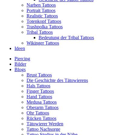
Narben Tattoos
Portrait Tattoos
Realistic Tattoos
Totenkopf Tattoos
Trashpolka Tattoos
Tribal Tattoos
Bedeutung der Tribal Tattoos
Wikinger Tattoos
Ideen
Piercing
Bilder
Blogs
Brust Tattoos
Die Geschichte des Tätowierens
Hals Tattoos
Finger Tattoos
Hand Tattoos
Medusa Tattoos
Oberarm Tattoos
Ohr Tattoos
Rücken Tattoos
Tätowierer Werden
Tattoo Nachsorge
Tattoo Studios in der Nähe