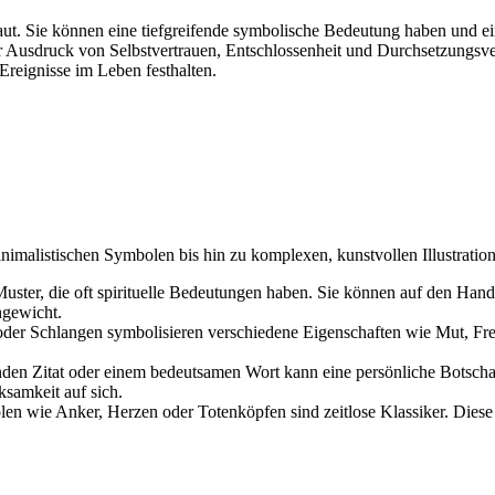
aut. Sie können eine tiefgreifende symbolische Bedeutung haben und ein
er Ausdruck von Selbstvertrauen, Entschlossenheit und Durchsetzungs
reignisse im Leben festhalten.
nimalistischen Symbolen bis hin zu komplexen, kunstvollen Illustration
ster, die oft spirituelle Bedeutungen haben. Sie können auf den Hand
hgewicht.
er Schlangen symbolisieren verschiedene Eigenschaften wie Mut, Freih
den Zitat oder einem bedeutsamen Wort kann eine persönliche Botschaf
ksamkeit auf sich.
len wie Anker, Herzen oder Totenköpfen sind zeitlose Klassiker. Die