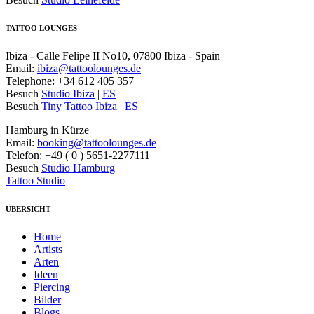
TATTOO LOUNGES
Ibiza - Calle Felipe II No10, 07800 Ibiza - Spain
Email:
ibiza@tattoolounges.de
Telephone: +34 612 405 357
Besuch
Studio Ibiza
|
ES
Besuch
Tiny Tattoo Ibiza
|
ES
Hamburg in Kürze
Email:
booking@tattoolounges.de
Telefon: +49 ( 0 ) 5651-2277111
Besuch
Studio Hamburg
Tattoo Studio
ÜBERSICHT
Home
Artists
Arten
Ideen
Piercing
Bilder
Blogs