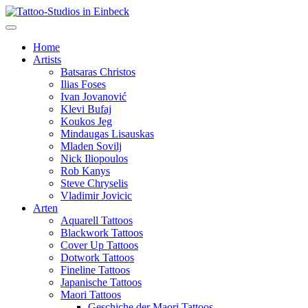
Home
Artists
Batsaras Christos
Ilias Foses
Ivan Jovanović
Klevi Bufaj
Koukos Jeg
Mindaugas Lisauskas
Mladen Sovilj
Nick Iliopoulos
Rob Kanys
Steve Chryselis
Vladimir Jovicic
Arten
Aquarell Tattoos
Blackwork Tattoos
Cover Up Tattoos
Dotwork Tattoos
Fineline Tattoos
Japanische Tattoos
Maori Tattoos
Geschiche der Maori Tattoos