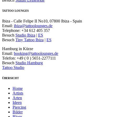
Besuch
Studio Leinefelde
TATTOO LOUNGES
Ibiza - Calle Felipe II No10, 07800 Ibiza - Spain
Email:
ibiza@tattoolounges.de
Telephone: +34 612 405 357
Besuch
Studio Ibiza
|
ES
Besuch
Tiny Tattoo Ibiza
|
ES
Hamburg in Kürze
Email:
booking@tattoolounges.de
Telefon: +49 ( 0 ) 5651-2277111
Besuch
Studio Hamburg
Tattoo Studio
ÜBERSICHT
Home
Artists
Arten
Ideen
Piercing
Bilder
Blogs