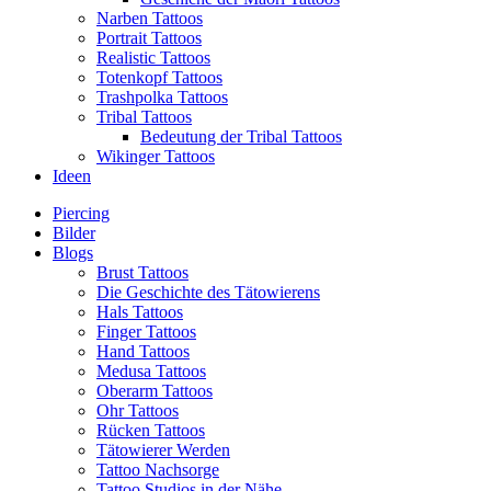
Narben Tattoos
Portrait Tattoos
Realistic Tattoos
Totenkopf Tattoos
Trashpolka Tattoos
Tribal Tattoos
Bedeutung der Tribal Tattoos
Wikinger Tattoos
Ideen
Piercing
Bilder
Blogs
Brust Tattoos
Die Geschichte des Tätowierens
Hals Tattoos
Finger Tattoos
Hand Tattoos
Medusa Tattoos
Oberarm Tattoos
Ohr Tattoos
Rücken Tattoos
Tätowierer Werden
Tattoo Nachsorge
Tattoo Studios in der Nähe