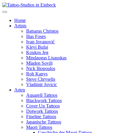
Home
Artists
Batsaras Christos
Ilias Foses
Ivan Jovanović
Klevi Bufaj
Koukos Jeg
Mindaugas Lisauskas
Mladen Sovilj
Nick Iliopoulos
Rob Kanys
Steve Chryselis
Vladimir Jovicic
Arten
Aquarell Tattoos
Blackwork Tattoos
Cover Up Tattoos
Dotwork Tattoos
Fineline Tattoos
Japanische Tattoos
Maori Tattoos
Geschiche der Maori Tattoos