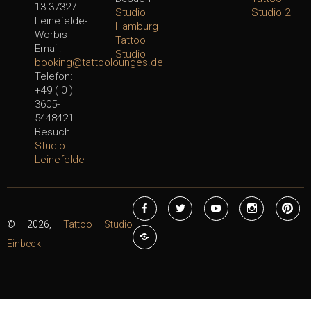
13 37327
Studio
Studio 2
Leinefelde-
Hamburg
Worbis
Tattoo
Email:
Studio
booking@tattoolounges.de
Telefon:
+49 ( 0 )
3605-
5448421
Besuch
Studio
Leinefelde
Facebook
Twitter
YouTube
Instagram
Pi
© 2026,
Tattoo Studio
Tiktok
Einbeck