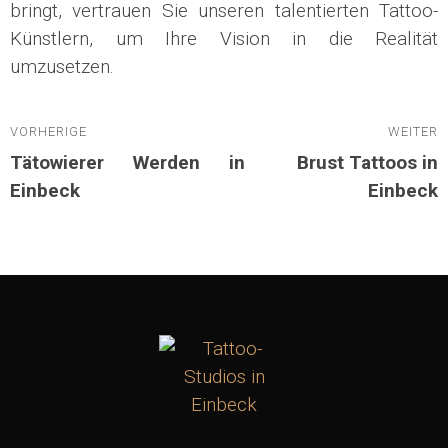
bringt, vertrauen Sie unseren talentierten Tattoo-
Künstlern, um Ihre Vision in die Realität
umzusetzen.
Beitragsnavigation
VORHERIGE
WEITER
Vorheriger
Nächster
Tätowierer Werden in
Brust Tattoos in
Beitrag
Beitrag:
Einbeck
Einbeck