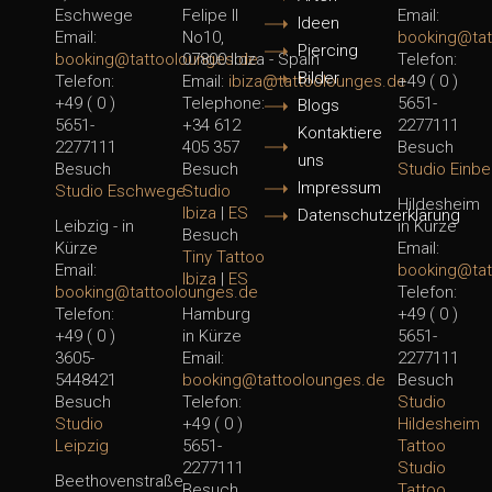
Eschwege
Felipe II
Email:
Ideen
Email:
No10,
booking@tat
Piercing
booking@tattoolounges.de
07800 Ibiza - Spain
Telefon:
Bilder
Telefon:
Email:
ibiza@tattoolounges.de
+49 ( 0 )
+49 ( 0 )
Telephone:
5651-
Blogs
5651-
+34 612
2277111
Kontaktiere
2277111
405 357
Besuch
uns
Besuch
Besuch
Studio Einb
Impressum
Studio Eschwege
Studio
Hildesheim
Ibiza
|
ES
Datenschutzerklärung
Leibzig - in
in Kürze
Besuch
Kürze
Email:
Tiny Tattoo
Email:
booking@tat
Ibiza
|
ES
booking@tattoolounges.de
Telefon:
Telefon:
Hamburg
+49 ( 0 )
+49 ( 0 )
in Kürze
5651-
3605-
Email:
2277111
5448421
booking@tattoolounges.de
Besuch
Besuch
Telefon:
Studio
Studio
+49 ( 0 )
Hildesheim
Leipzig
5651-
Tattoo
2277111
Studio
Beethovenstraße
Besuch
Tattoo