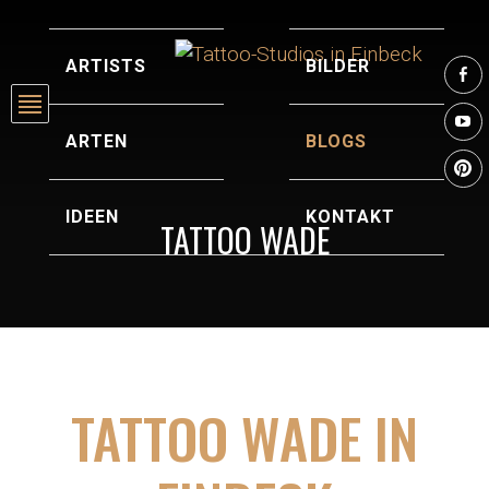
ARTISTS
BILDER
ARTEN
BLOGS
P
IDEEN
KONTAKT
TATTOO WADE
TATTOO WADE IN