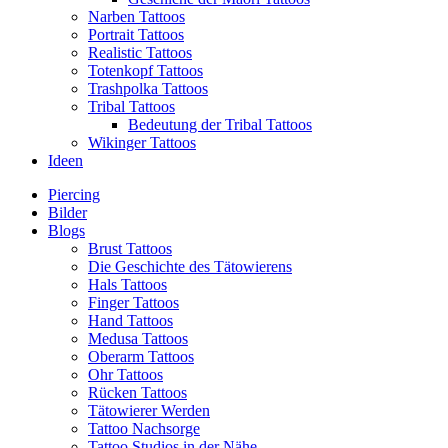
Narben Tattoos
Portrait Tattoos
Realistic Tattoos
Totenkopf Tattoos
Trashpolka Tattoos
Tribal Tattoos
Bedeutung der Tribal Tattoos
Wikinger Tattoos
Ideen
Piercing
Bilder
Blogs
Brust Tattoos
Die Geschichte des Tätowierens
Hals Tattoos
Finger Tattoos
Hand Tattoos
Medusa Tattoos
Oberarm Tattoos
Ohr Tattoos
Rücken Tattoos
Tätowierer Werden
Tattoo Nachsorge
Tattoo Studios in der Nähe