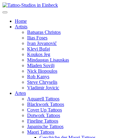
Home
Artists
Batsaras Christos
Ilias Foses
Ivan Jovanović
Klevi Bufaj
Koukos Jeg
Mindaugas Lisauskas
Mladen Sovilj
Nick Iliopoulos
Rob Kanys
Steve Chryselis
Vladimir Jovicic
Arten
Aquarell Tattoos
Blackwork Tattoos
Cover Up Tattoos
Dotwork Tattoos
Fineline Tattoos
Japanische Tattoos
Maori Tattoos
Geschiche der Maori Tattoos