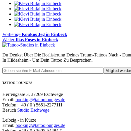
Beitragsnavigation
Vorheriger
Vorherige
Koukos Jeg in Einbeck
Nächster
Beitrag
Weiter
Ilias Foses in Einbeck
Beitrag:
Du Denkst Über Die Realisierung Deines Traum-Tattoos Nach - Dan
In Hildesheim - Um Dein Tattoo Zu Besprechen.
TATTOO LOUNGES
Herrengasse 3, 37269 Eschwege
Email:
booking@tattoolounges.de
Telefon: +49 ( 0 ) 5651-2277111
Besuch
Studio Eschwege
Leibzig - in Kürze
Email:
booking@tattoolounges.de
Telefon: +49 ( 0 ) 3605-5448421