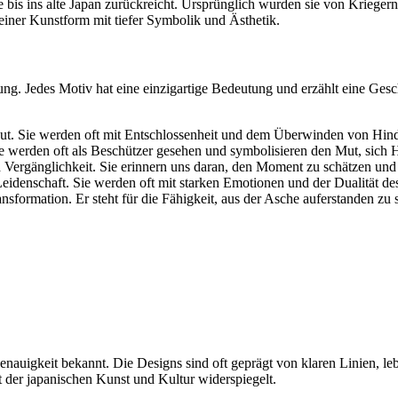
e bis ins alte Japan zurückreicht. Ursprünglich wurden sie von Krieger
 einer Kunstform mit tiefer Symbolik und Ästhetik.
ng. Jedes Motiv hat eine einzigartige Bedeutung und erzählt eine Gesc
t. Sie werden oft mit Entschlossenheit und dem Überwinden von Hind
 werden oft als Beschützer gesehen und symbolisieren den Mut, sich H
 Vergänglichkeit. Sie erinnern uns daran, den Moment zu schätzen und
idenschaft. Sie werden oft mit starken Emotionen und der Dualität de
sformation. Er steht für die Fähigkeit, aus der Asche auferstanden zu
enauigkeit bekannt. Die Designs sind oft geprägt von klaren Linien, l
t der japanischen Kunst und Kultur widerspiegelt.