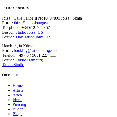
TATTOO LOUNGES
Ibiza - Calle Felipe II No10, 07800 Ibiza - Spain
Email:
ibiza@tattoolounges.de
Telephone: +34 612 405 357
Besuch
Studio Ibiza
|
ES
Besuch
Tiny Tattoo Ibiza
|
ES
Hamburg in Kürze
Email:
booking@tattoolounges.de
Telefon: +49 ( 0 ) 5651-2277111
Besuch
Studio Hamburg
Tattoo Studio
ÜBERSICHT
Home
Artists
Arten
Ideen
Piercing
Bilder
Blogs