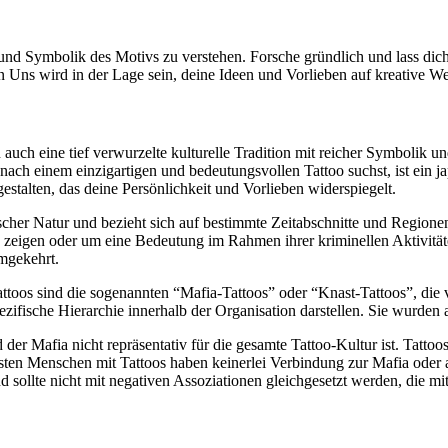
g und Symbolik des Motivs zu verstehen. Forsche gründlich und lass d
n Uns wird in der Lage sein, deine Ideen und Vorlieben auf kreative We
auch eine tief verwurzelte kulturelle Tradition mit reicher Symbolik u
 nach einem einzigartigen und bedeutungsvollen Tattoo suchst, ist ein
estalten, das deine Persönlichkeit und Vorlieben widerspiegelt.
cher Natur und bezieht sich auf bestimmte Zeitabschnitte und Regionen
zeigen oder um eine Bedeutung im Rahmen ihrer kriminellen Aktivitäten
mgekehrt.
ttoos sind die sogenannten “Mafia-Tattoos” oder “Knast-Tattoos”, die 
ifische Hierarchie innerhalb der Organisation darstellen. Sie wurden 
der Mafia nicht repräsentativ für die gesamte Tattoo-Kultur ist. Tatt
ten Menschen mit Tattoos haben keinerlei Verbindung zur Mafia oder an
d sollte nicht mit negativen Assoziationen gleichgesetzt werden, die 