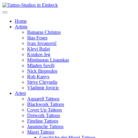
Home
Artists
Batsaras Christos
Ilias Foses
Ivan Jovanović
Klevi Bufaj
Koukos Jeg
Mindaugas Lisauskas
Mladen Sovilj
Nick Iliopoulos
Rob Kanys
Steve Chryselis
Vladimir Jovicic
Arten
Aquarell Tattoos
Blackwork Tattoos
Cover Up Tattoos
Dotwork Tattoos
Fineline Tattoos
Japanische Tattoos
Maori Tattoos
Geschiche der Maori Tattoos