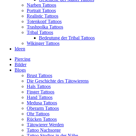
Narben Tattoos
Portrait Tattoos
Realistic Tattoos
Totenkopf Tattoos
Trashpolka Tattoos
Tribal Tattoos
Bedeutung der Tribal Tattoos
Wikinger Tattoos
Ideen
Piercing
Bilder
Blogs
Brust Tattoos
Die Geschichte des Tätowierens
Hals Tattoos
Finger Tattoos
Hand Tattoos
Medusa Tattoos
Oberarm Tattoos
Ohr Tattoos
Rücken Tattoos
Tätowierer Werden
Tattoo Nachsorge
Tattoo Studios in der Nähe