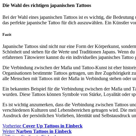
Die Wahl des richtigen japanischen Tattoos
Bei der Wahl eines japanischen Tattoos ist es wichtig, die Bedeutun
das perfekte japanische Tattoo für dich auszuwählen. Ein Künstler vo
Fazit
Japanische Tattoos sind nicht nur eine Form der Körperkunst, sondern 
Schönheit und stehen für die Werte und Traditionen Japans. Wenn du
erfahrenen Tätowierer kannst du ein individuelles japanisches Tattoo g
Die Verbindung zwischen der Mafia und Tattoo-Kunst ist eher historis
Organisationen bestimmte Tattoos getragen, um ihre Zugehörigkeit zu 
alle Menschen mit Tattoos mit der Mafia in Verbindung stehen oder u
Ein bekanntes Beispiel für die Verbindung zwischen der Mafia und Ta
wurden. Diese Tattoos können Symbole von Stärke, Loyalität oder spez
Es ist wichtig anzumerken, dass die Verbindung zwischen Tattoos und 
verschiedenen Kulturen und Lebensbereichen getragen wird. Die meis
Ausdruck der persönlichen Vorlieben, Identität und Selbstausdruck un
Beitragsnavigation
Vorheriger
Vorherige
Cover Up Tattoos in Einbeck
Nächster
Beitrag
Weiter
Narben Tattoos in Einbeck